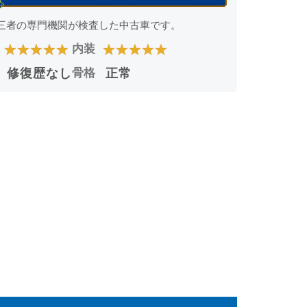
三者の専門機関が検査した中古車です。
★
★
★
★
★
★
★
★
★
★
内装
修復歴なし
骨格
正常