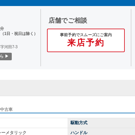
店舗でご相談
0分
（1日・祝日は除く）
事前予約でスムーズにご案内
来店予約
河田7-3
ら ▶
の中古車
駆動方式
レーメタリック
ハンドル