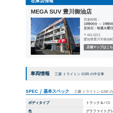
在庫店情報
MEGA SUV 豊川御油店
営業時間：
10時00分 ～ 19時0
定休日：毎週火曜日
〒441-0211
愛知県豊川市御油町字
店舗マップはこち
車両情報
三菱 トライトン GSR の中古車
｜
基本スペック
SPEC
三菱 トライトン GSR 
ボディタイプ
トラック＆バス
色
グラファイトグ