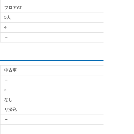
フロアAT
5人
4
－
中古車
－
○
なし
リ済込
－