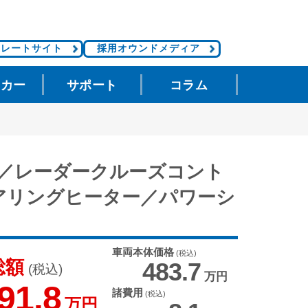
ポレートサイト
採用オウンドメディア
タカー
サポート
コラム
ト／レーダークルーズコント
アリングヒーター／パワーシ
車両本体価格
(税込)
総額
483.
7
(税込)
万円
91.
8
諸費用
(税込)
万円