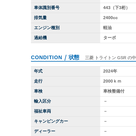
車体識別番号
443（下3桁）
排気量
2400cc
エンジン種別
軽油
過給機
ターボ
｜
状態
CONDITION
三菱 トライトン GSR の
年式
2024年
走行
2000ｋｍ
車検
車検整備付
輸入区分
－
福祉車両
－
キャンピングカー
－
ディーラー
－