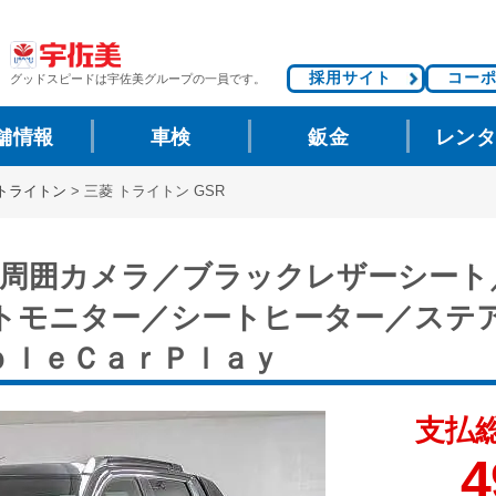
採用サイト
コー
グッドスピードは
宇佐美グループの一員です。
舗情報
車検
鈑金
レン
トライトン
>
三菱 トライトン GSR
 全周囲カメラ／ブラックレザーシー
トモニター／シートヒーター／ステ
ｐｌｅＣａｒＰｌａｙ
支払
4