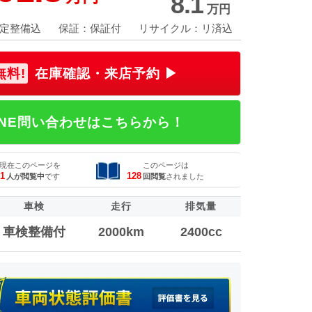
8.
1
万円
定整備込
保証：保証付
リサイクル：リ済込
無料!
在庫確認・来店予約 ▶
INE問い合わせはこちらから！
現在このページを
このページは
1
128
人が閲覧中
です
回閲覧
されました
車検
走行
排気量
車検整備付
2000km
2400cc