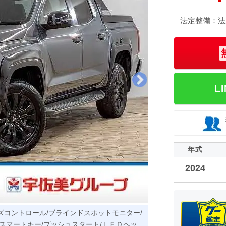
法定整備：法
L
年式
2024
ズコントロール/ブラインドスポットモニター/
/スマートキー/プッシュスタート/ＬＥＤヘッ