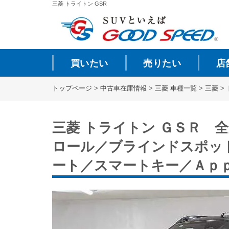
三菱 トライトン GSR
買いたい
売りたい
店
トップページ
>
中古車在庫情報
>
三菱 車種一覧
>
三菱
>
三菱 トライトン ＧＳＲ
ロール／ブラインドスポッ
ート／スマートキー／Ａｐ