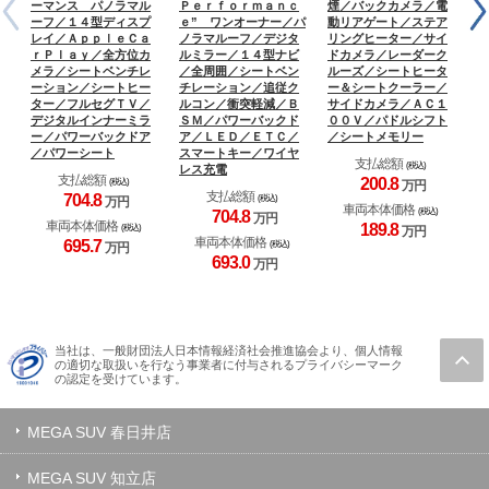
ーマンス パノラマル
Ｐｅｒｆｏｒｍａｎｃ
煙／バックカメラ／電
ク
ーフ／１４型ディスプ
ｅ” ワンオーナー／パ
動リアゲート／ステア
仕
レイ／ＡｐｐｌｅＣａ
ノラマルーフ／デジタ
リングヒーター／サイ
イ
ｒＰｌａｙ／全方位カ
ルミラー／１４型ナビ
ドカメラ／レーダーク
メ
メラ／シートベンチレ
／全周囲／シートベン
ルーズ／シートヒータ
ン
ーション／シートヒー
チレーション／追従ク
ー＆シートクーラー／
ク
ター／フルセグＴＶ／
ルコン／衝突軽減／Ｂ
サイドカメラ／ＡＣ１
プ
デジタルインナーミラ
ＳＭ／パワーバックド
００Ｖ／パドルシフト
ッ
ー／パワーバックドア
ア／ＬＥＤ／ＥＴＣ／
／シートメモリー
ト
／パワーシート
スマートキー／ワイヤ
Ｂ
支払総額
(税込)
レス充電
Ｄ
支払総額
200.
8
(税込)
万円
支払総額
704.
8
(税込)
万円
車両本体価格
(税込)
704.
8
万円
車両本体価格
189.
8
(税込)
万円
車両本体価格
695.
7
(税込)
万円
693.
0
万円
当社は、一般財団法人日本情報経済社会推進協会より、個人情報
の適切な取扱いを行なう事業者に付与されるプライバシーマーク
の認定を受けています。
MEGA SUV 春日井店
MEGA SUV 知立店