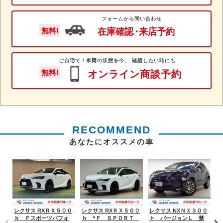
フォームから問い合わせ
在庫確認
・
来店予約
無料!
ご自宅で！車両の状態を今、 確認したい時にも
無料!
オンライン商談予約
RECOMMEND
あなたにオススメの車
レクサス RXＲＸ５００
レクサス RXＲＸ５００
レクサス NXＮＸ３００
レ
ｈ Ｆスポーツパフォ
ｈ “Ｆ ＳＰＯＲＴ
ｈ バージョンＬ 禁
ｈ