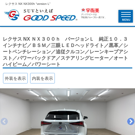
レクサス NX NX300h “version L”
グッドスピードは
宇佐美グループの一員です。
MENU
レクサス NX ＮＸ３００ｈ バージョンＬ 純正１０．３
インチナビ／ＢＳＭ／三眼ＬＥＤヘッドライト／黒革／シ
ートベンチレーション／追従クルコン／レーンキープアシ
スト／パワーバックドア／ステアリングヒーター／オート
ハイビーム／パワーシート
外装を表示
内装を表示