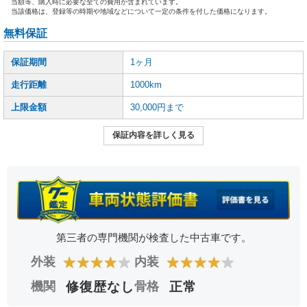
当額等、購入時に必要な全ての費用が含まれています。
当該価格は、登録等の時期や地域などについて一定の条件を付した価格になります。
無料保証
保証期間
1ヶ月
走行距離
1000km
上限金額
30,000円まで
保証内容を詳しく見る
第三者の専門機関が検査した中古車です。
★
★
★
★
★
★
★
★
★
★
外装
内装
機関
修復歴なし
骨格
正常