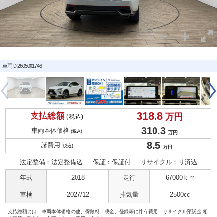
車両ID:2605001746
318.
8
支払総額
万円
(税込)
310.
3
車両本体価格
(税込)
万円
8.
5
諸費用
(税込)
万円
法定整備：法定整備込
保証：保証付
リサイクル：リ済込
年式
2018
走行
67000ｋｍ
車検
2027/12
排気量
2500cc
支払総額には、車両本体価格の他、保険料、税金、登録等に伴う費用、リサイクル預託金 相