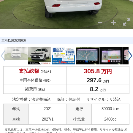
車両ID:2605001686
305.
8
支払総額
万円
(税込)
297.
6
車両本体価格
(税込)
万円
8.
2
諸費用
(税込)
万円
法定整備：法定整備込
保証：保証付
リサイクル：リ済込
年式
2021
走行
39000ｋｍ
車検
2027/1
排気量
2400cc
支払総額には、車両本体価格の他、保険料、税金、登録等に伴う費用、リサイクル預託金 相