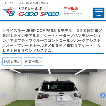
クライスラー JEEP COMPASS S-Model
グッドスピードは
宇佐美グループの一員です。
MENU
クライスラー JEEP COMPASS Ｓモデル ２５０限定車／
専用１９インチアルミ／シートヒーター／ベンチレーショ
ン／アダプティブクルーズコントロール／パークアシスト
／オートブレーキホールド／ＢＳＭ／電動リアゲート／Ａ
ＬＰＩＮＥサウンドシステム
外装を表示
内装を表示