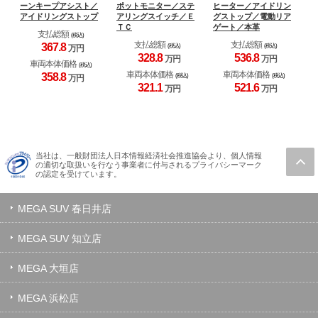
ーンキープアシスト／
ポットモニター／ステ
ヒーター／アイドリン
ヒ
アイドリングストップ
アリングスイッチ／Ｅ
グストップ／電動リア
リ
ＴＣ
ゲート／本革
カ
支払総額
(税込)
支払総額
支払総額
367.
8
(税込)
(税込)
万円
328.
8
536.
8
万円
万円
車両本体価格
(税込)
車両本体価格
車両本体価格
358.
8
(税込)
(税込)
万円
321.
1
521.
6
万円
万円
当社は、一般財団法人日本情報経済社会推進協会より、個人情報
の適切な取扱いを行なう事業者に付与されるプライバシーマーク
の認定を受けています。
MEGA SUV 春日井店
MEGA SUV 知立店
MEGA 大垣店
MEGA 浜松店