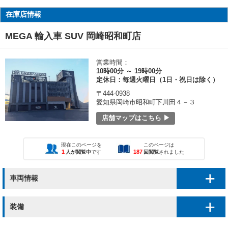
在庫店情報
MEGA 輸入車 SUV 岡崎昭和町店
営業時間：
10時00分 ～ 19時00分
定休日：毎週火曜日（1日・祝日は除く）
〒444-0938
愛知県岡崎市昭和町下川田４－３
店舗マップはこちら ▶
現在このページを
このページは
1
187
人が閲覧中
です
回閲覧
されました
車両情報
装備