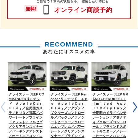
ご自宅で！車両の状態を今、 確認したい時にも
無料!
オンライン商談予約
RECOMMEND
あなたにオススメの車
クライスラー JEEP CO
クライスラー JEEP Ren
クライスラー JEEP GR
ク
MMANDERリミテッ
egadeリミテッド ４ｘ
AND CHEROKEE LＬ
A
ド ＡｐｐｌｅＣａｒ
ｅ ＡｐｐｌｅＣａｒ
ｉｍｉｔｅｄ Ａｐｐ
テ
Ｐｌａｙ／全周囲カメ
Ｐｌａｙ／アダプティ
ｌｅＣａｒｐｌａｙ／
／
ラ／ＨＵＤ／茶革／パ
ブクルーズコントロー
全周囲カメラ／ベンチ
ー
ワーシート／ブライン
ル／バックカメラ／シ
レーション／アダクテ
ｒ
ドアシスト／フルセグ
ートヒーター／クロー
ィブクルーズコントロ
ゲ
／クリアランスソナー
ムエンブレム／パワー
ール／ブラインドスポ
デ
／パーキングアシスト
シート／クリアランス
ットモニター／／シー
ヒ
／オートエアコン／レ
ソナー／ブラインドス
トヒーター／ハンドル
シ