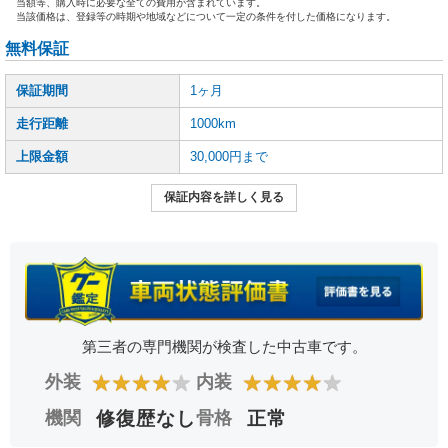
当額等、購入時に必要な全ての費用が含まれています。
当該価格は、登録等の時期や地域などについて一定の条件を付した価格になります。
無料保証
保証期間
1ヶ月
走行距離
1000km
上限金額
30,000円まで
保証内容を詳しく見る
第三者の専門機関が検査した中古車です。
★
★
★
★
★
★
★
★
★
★
外装
内装
機関
修復歴なし
骨格
正常