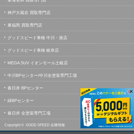
神戸大蔵谷 買取専門店
東福岡 買取専門店
グッドスピード車検 中川・港店
グッドスピード車検 岐阜店
MEGA SUV イオンモール土岐店
中川BPセンター/中川全塗装専門工場
春日井 BPセンター
×
緑BPセンター
春日井 全塗装専門工場
Copyright ©
GOOD SPEED 在庫情報