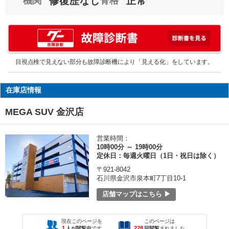
機関
修復歴なし
骨格
正常
目視点検で見えない部分も故障診断機により「見える化」をしています。
在庫店情報
MEGA SUV 金沢店
営業時間：
10時00分 ～ 19時00分
定休日：毎週火曜日（1日・祝日は除く）
〒921-8042
石川県金沢市泉本町7丁目10-1
店舗マップはこちら ▶
現在このページを
このページは
1
228
人が閲覧中
です
回閲覧
されました