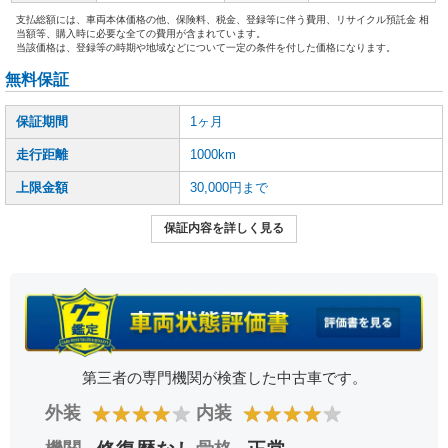
支払総額には、車両本体価格の他、保険料、税金、登録等に伴う費用、リサイクル預託金 相
当額等、購入時に必要な全ての費用が含まれています。
当該価格は、登録等の時期や地域などについて一定の条件を付した価格になります。
無料保証
保証期間
1ヶ月
走行距離
1000km
上限金額
30,000円まで
保証内容を詳しく見る
第三者の専門機関が検査した中古車です。
★
★
★
★
★
★
★
★
★
★
外装
内装