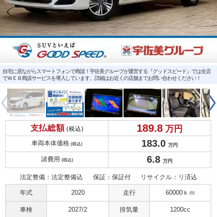
自宅に居ながらスマートフォンで商談！宇佐美グループが運営する『グッドスピード』では全店
でＷＥＢ商談サービスを導入しています。詳細はお近くの店舗までお問い合わせください！
189.
8
支払総額
万円
(税込)
183.
0
車両本体価格
(税込)
万円
6.
8
諸費用
(税込)
万円
法定整備：法定整備込
保証：保証付
リサイクル：リ済込
年式
2020
走行
60000ｋｍ
車検
2027/2
排気量
1200cc