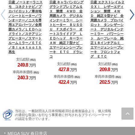
日産 ノートオーラニス
日産 キャラバンロング
日産 エクストレイル２
日
モ コネクトナビ／プ
グランドプレミアムＧ
０Ｘｉ レザーエディ
モ
ロパイロット／寒冷地
Ｘ 禁煙 ４ＷＤ 全
ション 禁煙 ４Ｗ
Ｔ
／シートヒーター／ワ
周囲カメラ デジタル
Ｄ 純正９型ナビ 全
ンオーナー／ニスモ専
インナーミラー シー
周囲カメラ プロパイ
用エアロパーツ／全周
トヒーター ＢＵＳＯ
ロット タンレザーシ
囲カメラ／ＬＥＤヘッ
Ｕ Ｆスポイラー オ
ート デジタルインナ
ドライト／ステアリン
ートスライドドア Ｌ
ーミラー パワーシー
グヒーター／スマート
ＥＤヘッド キーラー
ト ルーフレール 純
ルームミラー／ＥＴＣ
ＡＷ 純正７型ナビ
正１８インチアルミ
／Ｂｌｕｅｔｏｏｔｈ
エマージェンシーブレ
エマージェンシーブレ
再生
ーキ ＥＴＣ ドラレ
ーキ フロントフォ
コ
グ ＥＴＣ
支払総額
(税込)
支払総額
支払総額
249.
8
(税込)
(税込)
万円
427.
8
209.
8
万円
万円
車両本体価格
(税込)
車両本体価格
車両本体価格
240.
3
(税込)
(税込)
万円
422.
4
202.
5
万円
万円
当社は、一般財団法人日本情報経済社会推進協会より、個人情報
の適切な取扱いを行なう事業者に付与されるプライバシーマーク
の認定を受けています。
MEGA SUV 春日井店