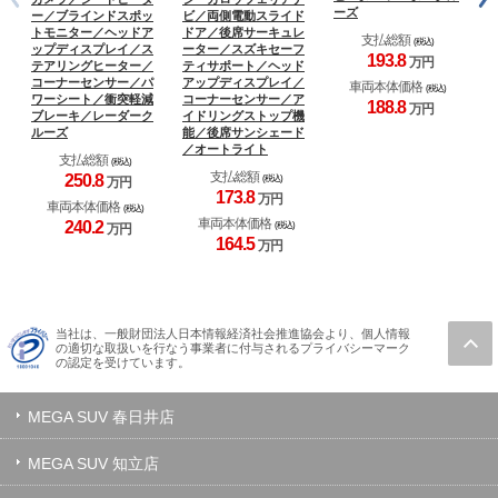
ーズ
ー／ブラインドスポッ
ビ／両側電動スライド
マ
トモニター／ヘッドア
ドア／後席サーキュレ
Ｓ
支払総額
(税込)
ップディスプレイ／ス
ーター／スズキセーフ
ド
193.
8
万円
テアリングヒーター／
ティサポート／ヘッド
ト
コーナーセンサー／パ
アップディスプレイ／
ゲ
車両本体価格
(税込)
ワーシート／衝突軽減
コーナーセンサー／ア
ト
188.
8
万円
ブレーキ／レーダーク
イドリングストップ機
ッ
ルーズ
能／後席サンシェード
人
／オートライト
支払総額
(税込)
支払総額
250.
8
(税込)
万円
173.
8
万円
車両本体価格
(税込)
車両本体価格
240.
2
(税込)
万円
164.
5
万円
当社は、一般財団法人日本情報経済社会推進協会より、個人情報
の適切な取扱いを行なう事業者に付与されるプライバシーマーク
の認定を受けています。
MEGA SUV 春日井店
MEGA SUV 知立店