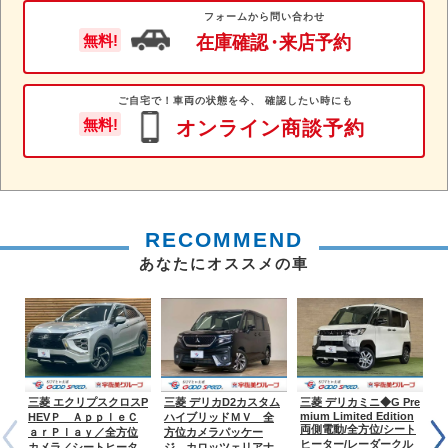
フォームから問い合わせ
在庫確認
・
来店予約
無料!
ご自宅で！車両の状態を今、 確認したい時にも
無料!
オンライン商談予約
RECOMMEND
あなたにオススメの車
三菱 エクリプスクロスP
三菱 デリカD2カスタム
三菱 デリカミニ◆G Pre
三
mium Limited Edition
HEVＰ ＡｐｐｌｅＣ
ハイブリッドＭＶ 全
E
両側電動/全方位/シート
ａｒＰｌａｙ／全方位
方位カメラパッケー
ケ
ヒーター/レーダークル
カメラ／シートヒータ
ジ カロッツェリアナ