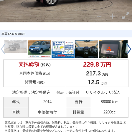
車両ID:2605001661
229.
8
支払総額
万円
(税込)
217.
3
車両本体価格
(税込)
万円
12.
5
諸費用
(税込)
万円
法定整備：法定整備込
保証：保証付
リサイクル：リ済込
年式
2014
走行
86000ｋｍ
車検
車検整備付
排気量
2200cc
支払総額には、車両本体価格の他、保険料、税金、登録等に伴う費用、リサイクル預託金 相
当額等、購入時に必要な全ての費用が含まれています。
当該価格は、登録等の時期や地域などについて一定の条件を付した価格になります。