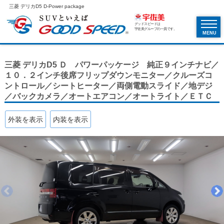
三菱 デリカD5 D-Power package
グッドスピードは
宇佐美グループの一員です。
MENU
三菱 デリカD5 Ｄ パワーパッケージ 純正９インチナビ／
１０．２インチ後席フリップダウンモニター／クルーズコ
ントロール／シートヒーター／両側電動スライド／地デジ
／バックカメラ／オートエアコン／オートライト／ＥＴＣ
外装を表示
内装を表示