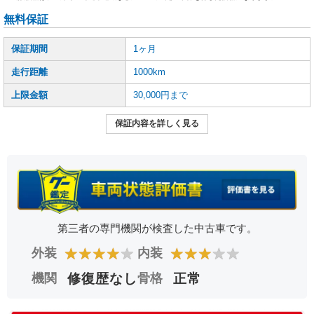
無料保証
保証期間
1ヶ月
走行距離
1000km
上限金額
30,000円まで
保証内容を詳しく見る
第三者の専門機関が検査した中古車です。
★
★
★
★
★
★
★
★
★
★
外装
内装
機関
修復歴なし
骨格
正常