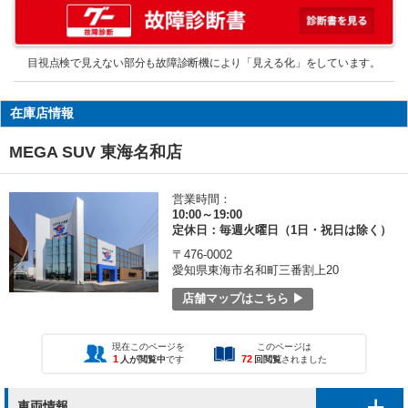
目視点検で見えない部分も故障診断機により「見える化」をしています。
在庫店情報
MEGA SUV 東海名和店
営業時間：
10:00～19:00
定休日：毎週火曜日（1日・祝日は除く）
〒476-0002
愛知県東海市名和町三番割上20
店舗マップはこちら ▶
現在このページを
このページは
1
72
人が閲覧中
です
回閲覧
されました
車両情報