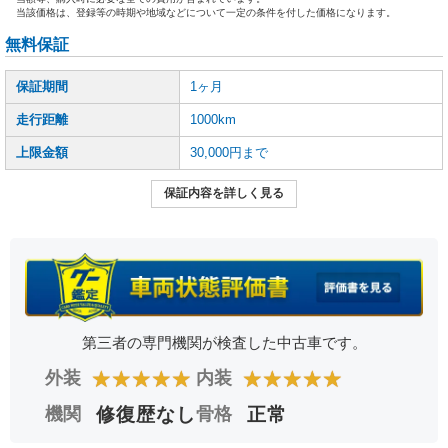
当該価格は、登録等の時期や地域などについて一定の条件を付した価格になります。
無料保証
保証期間
1ヶ月
走行距離
1000km
上限金額
30,000円まで
保証内容を詳しく見る
第三者の専門機関が検査した中古車です。
★
★
★
★
★
★
★
★
★
★
外装
内装
機関
修復歴なし
骨格
正常