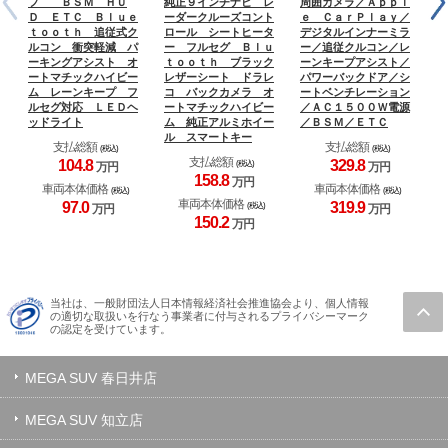
フ ＢＳＭ ＨＵ
純正９インチナビ レ
周囲カメラ／Ａｐｐｌ
ビ
Ｄ ＥＴＣ Ｂｌｕｅ
ーダークルーズコント
ｅ ＣａｒＰｌａｙ／
リ
ｔｏｏｔｈ 追従式ク
ロール シートヒータ
デジタルインナーミラ
ー
ルコン 衝突軽減 パ
ー フルセグ Ｂｌｕ
ー／追従クルコン／レ
ー
ーキングアシスト オ
ｔｏｏｔｈ ブラック
ーンキープアシスト／
イ
ートマチックハイビー
レザーシート ドラレ
パワーバックドア／シ
ー
ム レーンキープ フ
コ バックカメラ オ
ートベンチレーション
ス
ルセグ対応 ＬＥＤヘ
ートマチックハイビー
／ＡＣ１５００Ｗ電源
サ
ッドライト
ム 純正アルミホイー
／ＢＳＭ／ＥＴＣ
サ
ル スマートキー
支払総額
支払総額
(税込)
(税込)
支払総額
104.
8
329.
8
(税込)
万円
万円
158.
8
万円
車両本体価格
車両本体価格
(税込)
(税込)
車両本体価格
97.
0
319.
9
(税込)
万円
万円
150.
2
万円
当社は、一般財団法人日本情報経済社会推進協会より、個人情報
の適切な取扱いを行なう事業者に付与されるプライバシーマーク
の認定を受けています。
MEGA SUV 春日井店
MEGA SUV 知立店