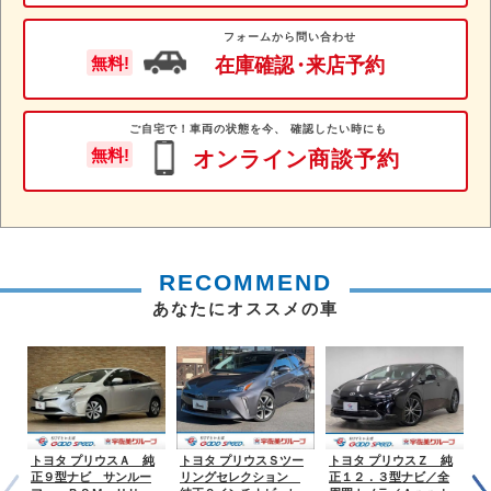
フォームから問い合わせ
在庫確認
・
来店予約
無料!
ご自宅で！車両の状態を今、 確認したい時にも
無料!
オンライン商談予約
RECOMMEND
あなたにオススメの車
トヨタ プリウスＡ 純
トヨタ プリウスＳツー
トヨタ プリウスＺ 純
ト
正９型ナビ サンルー
リングセレクション
正１２．３型ナビ／全
ル