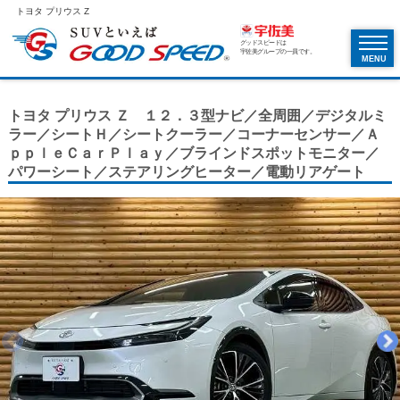
トヨタ プリウス Z
グッドスピードは
宇佐美グループの一員です。
MENU
トヨタ プリウス Ｚ １２．３型ナビ／全周囲／デジタルミ
ラー／シートＨ／シートクーラー／コーナーセンサー／Ａ
ｐｐｌｅＣａｒＰｌａｙ／ブラインドスポットモニター／
パワーシート／ステアリングヒーター／電動リアゲート