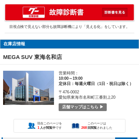
目視点検で見えない部分も故障診断機により「見える化」をしています。
在庫店情報
MEGA SUV 東海名和店
営業時間：
10:00～19:00
定休日：毎週火曜日（1日・祝日は除く）
〒476-0002
愛知県東海市名和町三番割上20
店舗マップはこちら ▶
現在このページを
このページは
1
268
人が閲覧中
です
回閲覧
されました