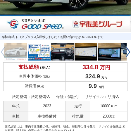
令和5年式 トヨタ プリウス入庫致しました！ お問い合わせは052-746-4092まで
334.
8
支払総額
万円
(税込)
324.
9
車両本体価格
(税込)
万円
9.
9
諸費用
(税込)
万円
法定整備：法定整備込
保証：保証付
リサイクル：リ済込
年式
2023
走行
10000ｋｍ
車検
車検整備付
排気量
2000cc
支払総額には、車両本体価格の他、保険料、税金、登録等に伴う費用、リサイクル預託金 相
当額等、購入時に必要な全ての費用が含まれています。