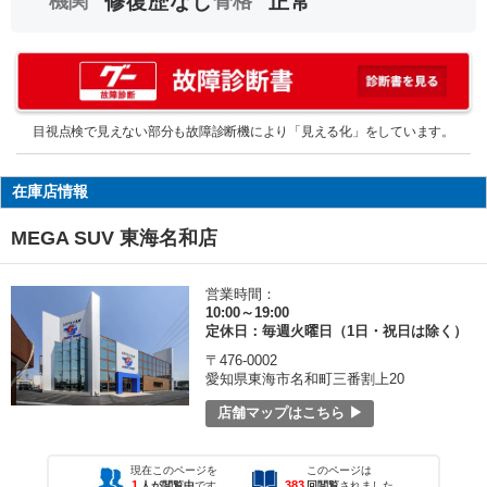
機関
修復歴なし
骨格
正常
目視点検で見えない部分も故障診断機により「見える化」をしています。
在庫店情報
MEGA SUV 東海名和店
営業時間：
10:00～19:00
定休日：毎週火曜日（1日・祝日は除く）
〒476-0002
愛知県東海市名和町三番割上20
店舗マップはこちら ▶
現在このページを
このページは
1
383
人が閲覧中
です
回閲覧
されました