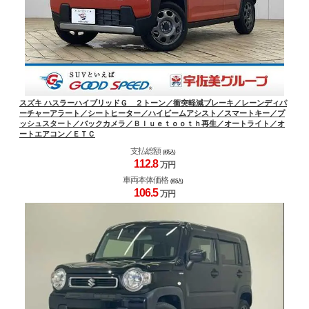
スズキ ハスラーハイブリッドＧ ２トーン／衝突軽減ブレーキ／レーンディパ
ーチャーアラート／シートヒーター／ハイビームアシスト／スマートキー／プ
ッシュスタート／バックカメラ／Ｂｌｕｅｔｏｏｔｈ再生／オートライト／オ
ートエアコン／ＥＴＣ
支払総額
(税込)
112.
8
万円
車両本体価格
(税込)
106.
5
万円