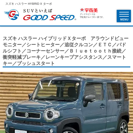
スズキ ハスラー HYBRID X ターボ
グッドスピードは
宇佐美グループの一員です。
MENU
スズキ ハスラー ハイブリッドＸターボ アラウンドビュー
モニター／シートヒーター／追従クルコン／ＥＴＣ／パド
ルシフト／コーナーセンサー／Ｂｌｕｅｔｏｏｔｈ接続／
衝突軽減ブレーキ／レーンキープアシスタンス／スマート
キー／プッシュスタート