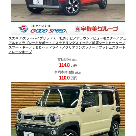
スズキ ハスラーハイブリッドＸ 社外ナビ／アラウンドビューモニター／デュ
アルカメラブレーキサポート／ステアリングスイッチ／前席シートヒーター／
スマートキー／ＬＥＤヘッドライト／クリアランスソナー／プッシュスタート
／レーンキープ
支払総額
(税込)
114.
8
万円
車両本体価格
(税込)
110.
0
万円