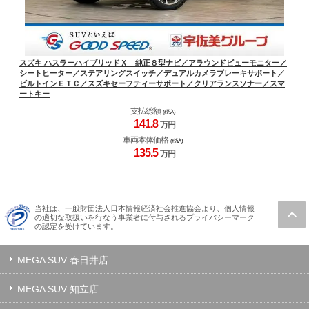
スズキ ハスラーハイブリッドＸ 純正８型ナビ／アラウンドビューモニター／
シートヒーター／ステアリングスイッチ／デュアルカメラブレーキサポート／
ビルトインＥＴＣ／スズキセーフティーサポート／クリアランスソナー／スマ
ートキー
支払総額
(税込)
141.
8
万円
車両本体価格
(税込)
135.
5
万円
当社は、一般財団法人日本情報経済社会推進協会より、個人情報
の適切な取扱いを行なう事業者に付与されるプライバシーマーク
の認定を受けています。
MEGA SUV 春日井店
MEGA SUV 知立店