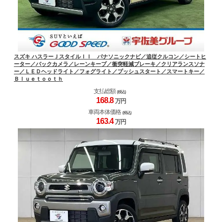
スズキ ハスラーＪスタイルＩＩ パナソニックナビ／追従クルコン／シートヒ
ーター／バックカメラ／レーンキープ／衝突軽減ブレーキ／クリアランスソナ
ー／ＬＥＤヘッドライト／フォグライト／プッシュスタート／スマートキー／
Ｂｌｕｅｔｏｏｔｈ
支払総額
(税込)
168.
8
万円
車両本体価格
(税込)
163.
4
万円