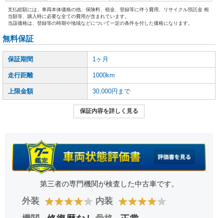
支払総額には、車両本体価格の他、保険料、税金、登録等に伴う費用、リサイクル預託金 相
当額等、購入時に必要な全ての費用が含まれています。
当該価格は、登録等の時期や地域などについて一定の条件を付した価格になります。
無料保証
保証期間
1ヶ月
走行距離
1000km
上限金額
30,000円まで
保証内容を詳しく見る
第三者の専門機関が検査した中古車です。
★
★
★
★
★
★
★
★
★
★
外装
内装