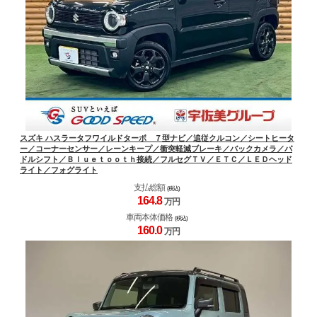
スズキ ハスラータフワイルドターボ ７型ナビ／追従クルコン／シートヒータ
ー／コーナーセンサー／レーンキープ／衝突軽減ブレーキ／バックカメラ／パ
ドルシフト／Ｂｌｕｅｔｏｏｔｈ接続／フルセグＴＶ／ＥＴＣ／ＬＥＤヘッド
ライト／フォグライト
支払総額
(税込)
164.
8
万円
車両本体価格
(税込)
160.
0
万円