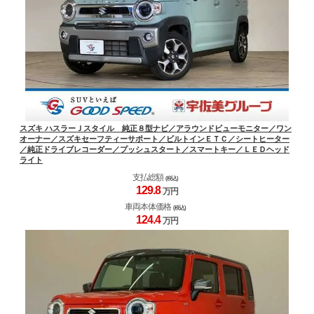
スズキ ハスラーＪスタイル 純正８型ナビ／アラウンドビューモニター／ワン
オーナー／スズキセーフティーサポート／ビルトインＥＴＣ／シートヒーター
／純正ドライブレコーダー／プッシュスタート／スマートキー／ＬＥＤヘッド
ライト
支払総額
(税込)
129.
8
万円
車両本体価格
(税込)
124.
4
万円