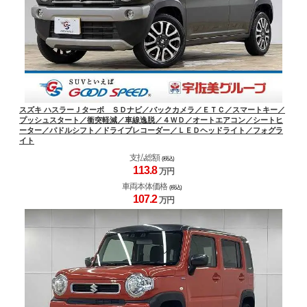
スズキ ハスラーＪターボ ＳＤナビ／バックカメラ／ＥＴＣ／スマートキー／
プッシュスタート／衝突軽減／車線逸脱／４ＷＤ／オートエアコン／シートヒ
ーター／パドルシフト／ドライブレコーダー／ＬＥＤヘッドライト／フォグラ
イト
支払総額
(税込)
113.
8
万円
車両本体価格
(税込)
107.
2
万円