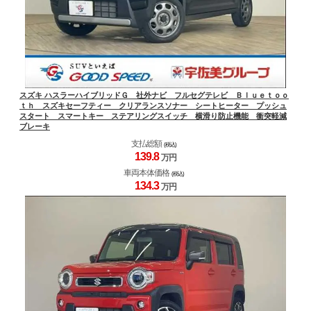
スズキ ハスラーハイブリッドＧ 社外ナビ フルセグテレビ Ｂｌｕｅｔｏｏ
ｔｈ スズキセーフティー クリアランスソナー シートヒーター プッシュ
スタート スマートキー ステアリングスイッチ 横滑り防止機能 衝突軽減
ブレーキ
支払総額
(税込)
139.
8
万円
車両本体価格
(税込)
134.
3
万円