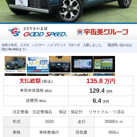
令和２年式 スズキ ハスラー ハイブリッド Xターボ 入庫しました。 電話問い合わせは
052-746-4092まで♪
135.
8
支払総額
万円
(税込)
129.
4
車両本体価格
(税込)
万円
6.
4
諸費用
(税込)
万円
法定整備：法定整備込
保証：保証付
リサイクル：リ済込
年式
2020
走行
35000ｋｍ
車検
車検整備付
排気量
660cc