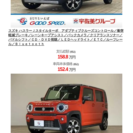
スズキ ハスラーＪスタイルターボ アダプティブクルーズコントロール／衝突
軽減ブレーキ／レーンキープアシスト／バックカメラ／クリアランスソナー／
パドルシフト／ＣＤ・ＤＶＤ視聴／ＬＥＤヘッドライト／ＥＴＣ／ルーフレー
ル／Ｂｌｕｅｔｏｏｔｈ
支払総額
(税込)
158.
8
万円
車両本体価格
(税込)
152.
4
万円