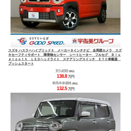
スズキ ハスラーハイブリッドＸ メーカー９インチナビ 全周囲カメラ スズ
キセーフティサポート 障害物センサー シートヒーター フルセグ Ｂｌｕ
ｅｔｏｏｔｈ ＬＥＤヘッドライト ステアリングスイッチ ＥＴＣ車載器
プッシュスタート
支払総額
(税込)
138.
8
万円
車両本体価格
(税込)
132.
5
万円