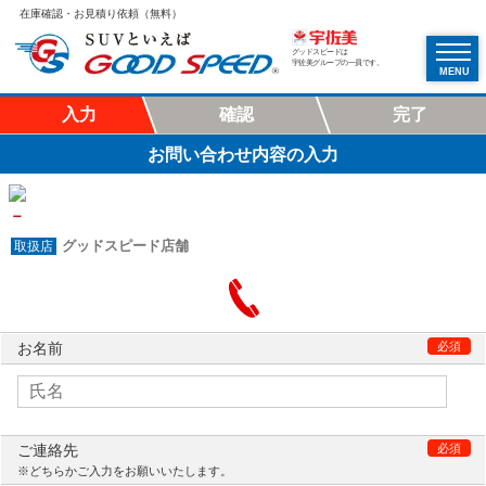
在庫確認・お見積り依頼（無料）
グッドスピードは
宇佐美グループの一員です。
MENU
入力
確認
完了
お問い合わせ内容の入力
－
グッドスピード店舗
お名前
必須
ご連絡先
必須
※どちらかご入力をお願いいたします。