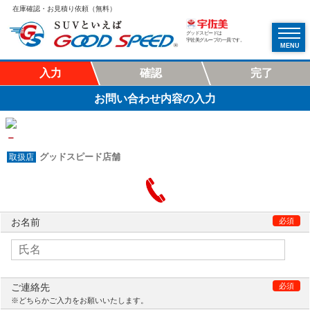
在庫確認・お見積り依頼（無料）
グッドスピードは
宇佐美グループの一員です。
MENU
入力
確認
完了
お問い合わせ内容の入力
－
グッドスピード店舗
お名前
必須
ご連絡先
必須
※どちらかご入力をお願いいたします。