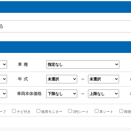
車種
年式
～
車両本体価格
～
ーフ
ナビ付き
後席モニター
3列シート
革シート
両側