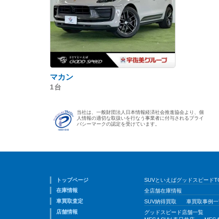
マカン
1台
当社は、一般財団法人日本情報経済社会推進協会より、個
人情報の適切な取扱いを行なう事業者に付与されるプライ
バシーマークの認定を受けています。
トップページ
SUVといえばグッドスピードT
在庫情報
全店舗在庫情報
車買取査定
SUV納得買取
車買取事例一
店舗情報
グッドスピード店舗一覧