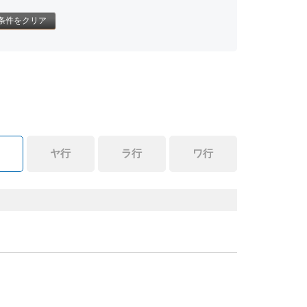
条件をクリア
ヤ行
ラ行
ワ行