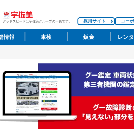
採用サイト
コー
グッドスピードは
宇佐美グループの一員です。
舗情報
車検
鈑金
レン