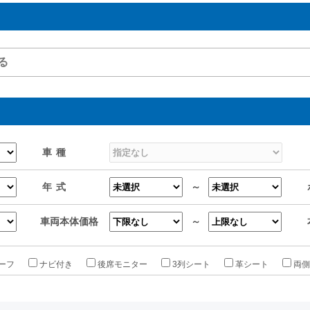
車種
年式
～
車両本体価格
～
ーフ
ナビ付き
後席モニター
3列シート
革シート
両側