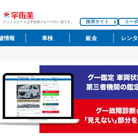
採用サイト
コー
グッドスピードは
宇佐美グループの一員です。
舗情報
車検
鈑金
レン