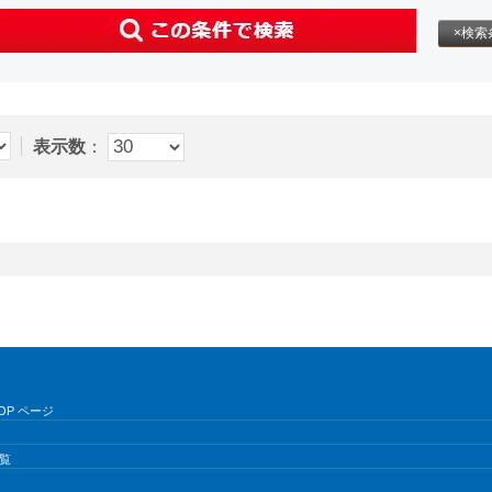
×検索
表示数
：
OP ページ
覧