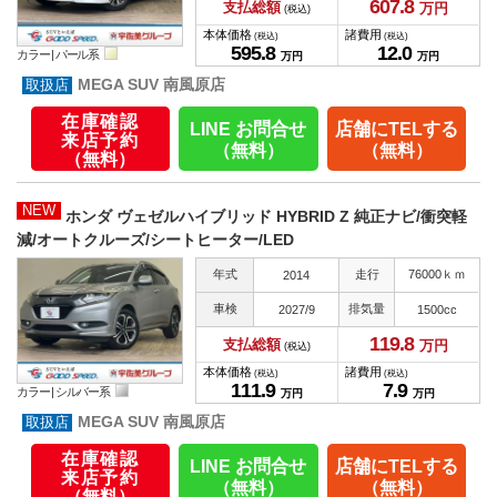
607.
8
支払総額
万円
(税込)
本体価格
諸費用
(税込)
(税込)
595.
8
12.
0
カラー |
パール系
万円
万円
MEGA SUV 南風原店
在庫確認
LINE お問合せ
店舗にTELする
来店予約
（無料）
（無料）
（無料）
NEW
ホンダ ヴェゼルハイブリッド HYBRID Z 純正ナビ/衝突軽
減/オートクルーズ/シートヒーター/LED
年式
走行
76000ｋｍ
2014
車検
排気量
2027/9
1500cc
119.
8
支払総額
万円
(税込)
本体価格
諸費用
(税込)
(税込)
111.
9
7.
9
カラー |
シルバー系
万円
万円
MEGA SUV 南風原店
在庫確認
LINE お問合せ
店舗にTELする
来店予約
（無料）
（無料）
（無料）