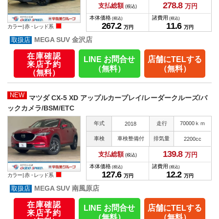
278.
8
支払総額
万円
(税込)
本体価格
諸費用
(税込)
(税込)
267.
2
11.
6
カラー |
赤・レッド系
万円
万円
MEGA SUV 金沢店
在庫確認
LINE お問合せ
店舗にTELする
来店予約
（無料）
（無料）
（無料）
NEW
マツダ CX-5 XD アップルカープレイ/レーダークルーズ/バ
ックカメラ/BSM/ETC
年式
走行
70000ｋｍ
2018
車検
車検整備付
排気量
2200cc
139.
8
支払総額
万円
(税込)
本体価格
諸費用
(税込)
(税込)
127.
6
12.
2
カラー |
赤・レッド系
万円
万円
MEGA SUV 南風原店
在庫確認
LINE お問合せ
店舗にTELする
来店予約
（無料）
（無料）