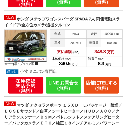
（無料）
（無料）
（無料）
NEW
ホンダ ステップワゴンスパーダ SPADA 7人 両側電動スラ
イドドア/全方位カメラ/追従クルコン
年式
走行
10000ｋｍ
2024
車検
排気量
2027/11
1500cc
348.
8
支払総額
万円
(税込)
本体価格
諸費用
(税込)
(税込)
340.
5
8.
3
カラー |
黒・ブラック系
万円
万円
小牧 ミニバン専門店
在庫確認
LINE お問合せ
店舗にTELする
来店予約
（無料）
（無料）
（無料）
NEW
マツダ アクセラスポーツ １５ＸＤ Ｌパッケージ 禁煙／
ＢＯＳＥサウンド／白革／シートヒーター／ＨＵＤ／ＡＣＣ／ク
リアランスソナー／ＢＳＭ／パドルシフト／ステアリングヒータ
ー／バックカメラ／ＥＴＣ／純正１８インチアルミ／パワーシー