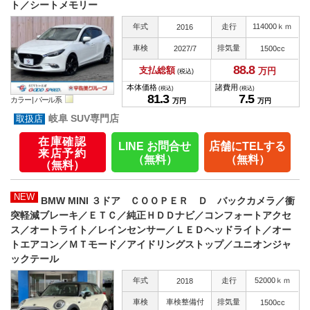
ト／シートメモリー
年式
走行
114000ｋｍ
2016
車検
排気量
2027/7
1500cc
88.
8
支払総額
万円
(税込)
本体価格
諸費用
(税込)
(税込)
81.
3
7.
5
カラー |
パール系
万円
万円
岐阜 SUV専門店
在庫確認
LINE お問合せ
店舗にTELする
来店予約
（無料）
（無料）
（無料）
NEW
BMW MINI ３ドア ＣＯＯＰＥＲ Ｄ バックカメラ／衝
突軽減ブレーキ／ＥＴＣ／純正ＨＤＤナビ／コンフォートアクセ
ス／オートライト／レインセンサー／ＬＥＤヘッドライト／オー
トエアコン／ＭＴモード／アイドリングストップ／ユニオンジャ
ックテール
年式
走行
52000ｋｍ
2018
車検
車検整備付
排気量
1500cc