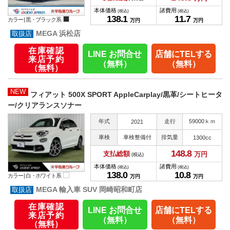
本体価格
諸費用
(税込)
(税込)
138.
1
11.
7
カラー |
黒・ブラック系
万円
万円
MEGA 浜松店
在庫確認
LINE お問合せ
店舗にTELする
来店予約
（無料）
（無料）
（無料）
NEW
フィアット 500X SPORT AppleCarplay/黒革/シートヒータ
ー/クリアランスソナー
年式
走行
59000ｋｍ
2021
車検
車検整備付
排気量
1300cc
148.
8
支払総額
万円
(税込)
本体価格
諸費用
(税込)
(税込)
138.
0
10.
8
カラー |
白・ホワイト系
万円
万円
MEGA 輸入車 SUV 岡崎昭和町店
在庫確認
LINE お問合せ
店舗にTELする
来店予約
（無料）
（無料）
（無料）