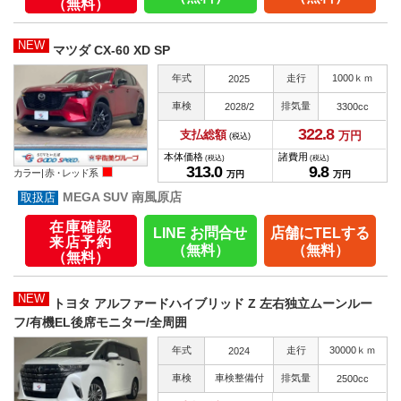
（無料）
NEW
マツダ CX-60 XD SP
年式
走行
1000ｋｍ
2025
車検
排気量
2028/2
3300cc
322.
8
支払総額
万円
(税込)
本体価格
諸費用
(税込)
(税込)
313.
0
9.
8
カラー |
赤・レッド系
万円
万円
MEGA SUV 南風原店
在庫確認
LINE お問合せ
店舗にTELする
来店予約
（無料）
（無料）
（無料）
NEW
トヨタ アルファードハイブリッド Z 左右独立ムーンルー
フ/有機EL後席モニター/全周囲
年式
走行
30000ｋｍ
2024
車検
車検整備付
排気量
2500cc