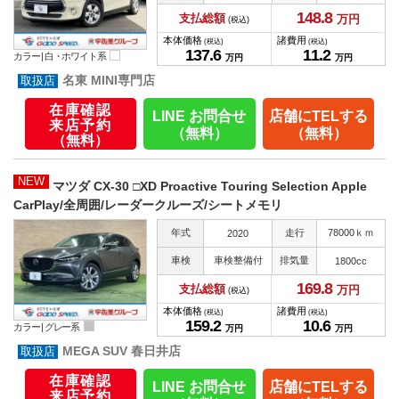
148.
8
支払総額
万円
(税込)
本体価格
諸費用
(税込)
(税込)
137.
6
11.
2
カラー |
白・ホワイト系
万円
万円
名東 MINI専門店
在庫確認
LINE お問合せ
店舗にTELする
来店予約
（無料）
（無料）
（無料）
NEW
マツダ CX-30 □XD Proactive Touring Selection Apple
CarPlay/全周囲/レーダークルーズ/シートメモリ
年式
走行
78000ｋｍ
2020
車検
車検整備付
排気量
1800cc
169.
8
支払総額
万円
(税込)
本体価格
諸費用
(税込)
(税込)
159.
2
10.
6
カラー |
グレー系
万円
万円
MEGA SUV 春日井店
在庫確認
LINE お問合せ
店舗にTELする
来店予約