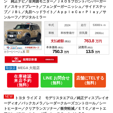
ン 純正ナビ／全周囲モニター／ＪＡＯＳフロントバンパーガー
ド／スキッドプレート／フェンダーガーニッシュ／サイドステッ
プ／ＪＢＬ／丸目ヘッドライト／ＡｐｐｌｅＣａｒＰｌａｙ／サ
ンルーフ／デジタルミラー
年式
走行
53000ｋｍ
2024
車検
車検整備付
排気量
2800cc
763.
8
支払総額
万円
(税込)
本体価格
諸費用
(税込)
(税込)
750.
3
13.
5
カラー |
ベージュ系
万円
万円
MEGA 大垣店
在庫確認
LINE お問合せ
店舗にTELする
来店予約
（無料）
（無料）
（無料）
NEW
トヨタ ライズ Ｚ モデリスタエアロ／純正ディスプレイオ
ーディオ／バックカメラ／レーダークルーズコントロール／シー
トヒーター／クリアランスソナー／衝突軽減／ＥＴＣ／オートエ