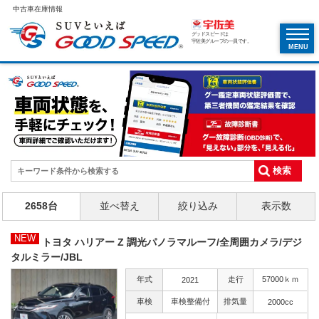
中古車在庫情報
グッドスピードは
宇佐美グループの一員です。
MENU
2658台
並べ替え
絞り込み
表示数
NEW
トヨタ ハリアー Z 調光パノラマルーフ/全周囲カメラ/デジ
タルミラー/JBL
年式
走行
57000ｋｍ
2021
車検
車検整備付
排気量
2000cc