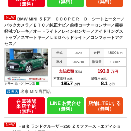
（無料）
（無料）
（無料）
NEW
BMW MINI ５ドア ＣＯＯＰＥＲ Ｄ シートヒーター／
バックカメラ／ＥＴＣ／純正ナビ／前後コーナーセンサー／衝突
軽減ブレーキ／オートライト／レインセンサー／アイドリングス
トップ／スマートキー／ＬＥＤヘッドライト／コンフォートアク
セス／
年式
走行
43000ｋｍ
2020
車検
排気量
2027/10
1500cc
193.
8
支払総額
万円
(税込)
本体価格
諸費用
(税込)
(税込)
185.
7
8.
1
カラー |
緑・グリーン系
万円
万円
名東 MINI専門店
在庫確認
LINE お問合せ
店舗にTELする
来店予約
（無料）
（無料）
（無料）
NEW
トヨタ ランドクルーザー250 ＺＸファーストエディショ