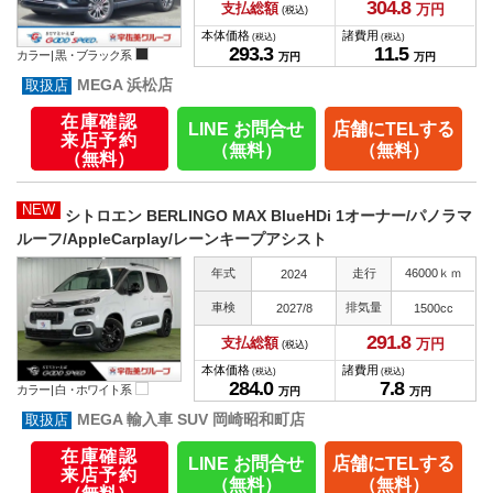
304.
8
支払総額
万円
(税込)
本体価格
諸費用
(税込)
(税込)
293.
3
11.
5
カラー |
黒・ブラック系
万円
万円
MEGA 浜松店
在庫確認
LINE お問合せ
店舗にTELする
来店予約
（無料）
（無料）
（無料）
NEW
シトロエン BERLINGO MAX BlueHDi 1オーナー/パノラマ
ルーフ/AppleCarplay/レーンキープアシスト
年式
走行
46000ｋｍ
2024
車検
排気量
2027/8
1500cc
291.
8
支払総額
万円
(税込)
本体価格
諸費用
(税込)
(税込)
284.
0
7.
8
カラー |
白・ホワイト系
万円
万円
MEGA 輸入車 SUV 岡崎昭和町店
在庫確認
LINE お問合せ
店舗にTELする
来店予約
（無料）
（無料）