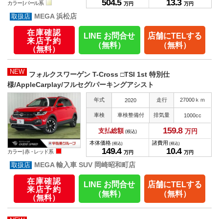
504.
5
13.
3
カラー |
パール系
万円
万円
MEGA 浜松店
在庫確認
LINE お問合せ
店舗にTELする
来店予約
（無料）
（無料）
（無料）
NEW
フォルクスワーゲン T-Cross □TSI 1st 特別仕
様/AppleCarplay/フルセグ/パーキングアシスト
年式
走行
27000ｋｍ
2020
車検
車検整備付
排気量
1000cc
159.
8
支払総額
万円
(税込)
本体価格
諸費用
(税込)
(税込)
149.
4
10.
4
カラー |
赤・レッド系
万円
万円
MEGA 輸入車 SUV 岡崎昭和町店
在庫確認
LINE お問合せ
店舗にTELする
来店予約
（無料）
（無料）
（無料）