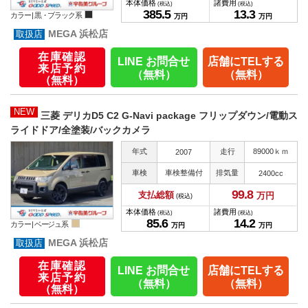
本体価格
諸費用
(税込)
(税込)
385.
5
13.
3
カラー |
黒・ブラック系
万円
万円
MEGA 浜松店
在庫確認
LINE お問合せ
店舗にTELする
来店予約
（無料）
（無料）
（無料）
NEW
三菱 デリカD5 C2 G-Navi package フリップダウン/電動ス
ライドドア/全塗装/バックカメラ
年式
走行
89000ｋｍ
2007
車検
車検整備付
排気量
2400cc
99.
8
支払総額
万円
(税込)
本体価格
諸費用
(税込)
(税込)
85.
6
14.
2
カラー |
ベージュ系
万円
万円
MEGA 浜松店
在庫確認
LINE お問合せ
店舗にTELする
来店予約
（無料）
（無料）
（無料）