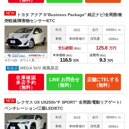
NEW
トヨタ アクア S“Business Package” 純正ナビ/全周囲/衝
突軽減/障害物センサー/ETC
年式
走行
43000ｋｍ
2021
車検
車検整備付
排気量
1500cc
125.
8
支払総額
万円
(税込)
本体価格
諸費用
(税込)
(税込)
116.
5
9.
3
カラー |
白・ホワイト系
万円
万円
MEGA SUV 南風原店
在庫確認
LINE お問合せ
店舗にTELする
来店予約
（無料）
（無料）
（無料）
NEW
レクサス UX UX250h“F SPORT” 全周囲/電動リアゲート/
ベンチレーション/三眼LED/ETC
年式
走行
36000ｋｍ
2019
車検
車検整備付
排気量
2000cc