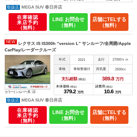
MEGA SUV 春日井店
在庫確認
LINE お問合せ
店舗にTELする
来店予約
（無料）
（無料）
（無料）
NEW
レクサス IS IS300h “version L” サンルーフ/全周囲/Apple
CarPlay/レーダークルーズ
年式
走行
27000ｋｍ
2021
車検
車検整備付
排気量
2500cc
389.
8
支払総額
万円
(税込)
本体価格
諸費用
(税込)
(税込)
379.
2
10.
6
カラー |
シルバー系
万円
万円
MEGA SUV 春日井店
在庫確認
LINE お問合せ
店舗にTELする
来店予約
（無料）
（無料）
（無料）