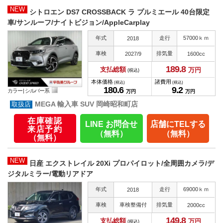
NEW
シトロエン DS7 CROSSBACK ラ プルミエール 40台限定
車/サンルーフ/ナイトビジョン/AppleCarplay
年式
走行
57000ｋｍ
2018
車検
排気量
2027/9
1600cc
189.
8
支払総額
万円
(税込)
本体価格
諸費用
(税込)
(税込)
180.
6
9.
2
カラー |
シルバー系
万円
万円
MEGA 輸入車 SUV 岡崎昭和町店
在庫確認
LINE お問合せ
店舗にTELする
来店予約
（無料）
（無料）
（無料）
NEW
日産 エクストレイル 20Xi プロパイロット/全周囲カメラ/デ
ジタルミラー/電動リアドア
年式
走行
69000ｋｍ
2018
車検
車検整備付
排気量
2000cc
149.
8
支払総額
万円
(税込)