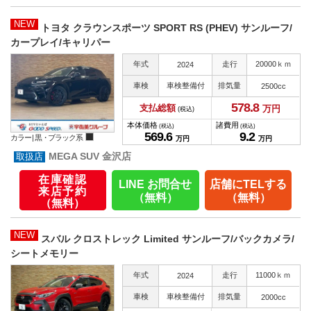
NEW
トヨタ クラウンスポーツ SPORT RS (PHEV) サンルーフ/
カープレイ/キャリパー
年式
走行
20000ｋｍ
2024
車検
車検整備付
排気量
2500cc
578.
8
支払総額
万円
(税込)
本体価格
諸費用
(税込)
(税込)
569.
6
9.
2
カラー |
黒・ブラック系
万円
万円
MEGA SUV 金沢店
在庫確認
LINE お問合せ
店舗にTELする
来店予約
（無料）
（無料）
（無料）
NEW
スバル クロストレック Limited サンルーフ/バックカメラ/
シートメモリー
年式
走行
11000ｋｍ
2024
車検
車検整備付
排気量
2000cc