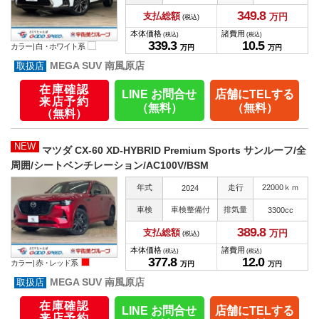
349.
8
支払総額
万円
(税込)
本体価格
諸費用
(税込)
(税込)
339.
3
10.
5
カラー |
白・ホワイト系
万円
万円
MEGA SUV 南風原店
在庫確認
LINE お問合せ
店舗にTELする
来店予約
（無料）
（無料）
（無料）
NEW
マツダ CX-60 XD-HYBRID Premium Sports サンルーフ/全
周囲/シートベンチレーション/AC100V/BSM
年式
走行
22000ｋｍ
2024
車検
車検整備付
排気量
3300cc
389.
8
支払総額
万円
(税込)
本体価格
諸費用
(税込)
(税込)
377.
8
12.
0
カラー |
赤・レッド系
万円
万円
MEGA SUV 南風原店
在庫確認
LINE お問合せ
店舗にTELする
来店予約