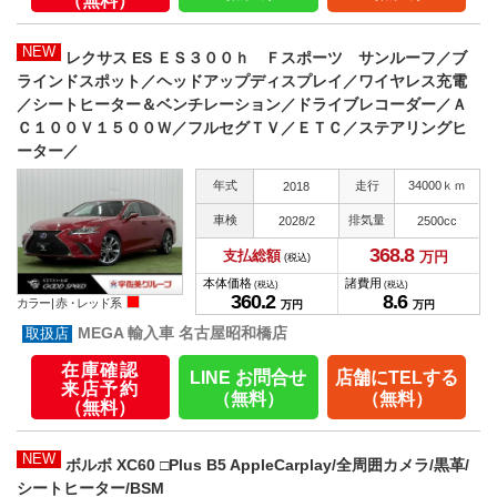
（無料）
NEW
レクサス ES ＥＳ３００ｈ Ｆスポーツ サンルーフ／ブ
ラインドスポット／ヘッドアップディスプレイ／ワイヤレス充電
／シートヒーター＆ベンチレーション／ドライブレコーダー／Ａ
Ｃ１００Ｖ１５００Ｗ／フルセグＴＶ／ＥＴＣ／ステアリングヒ
ーター／
年式
走行
34000ｋｍ
2018
車検
排気量
2028/2
2500cc
368.
8
支払総額
万円
(税込)
本体価格
諸費用
(税込)
(税込)
360.
2
8.
6
カラー |
赤・レッド系
万円
万円
MEGA 輸入車 名古屋昭和橋店
在庫確認
LINE お問合せ
店舗にTELする
来店予約
（無料）
（無料）
（無料）
NEW
ボルボ XC60 □Plus B5 AppleCarplay/全周囲カメラ/黒革/
シートヒーター/BSM