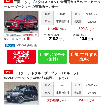
NEW
三菱 エクリプスクロスPHEV P 全周囲カメラ/シートヒータ
ー/レーダークルーズ/障害物センサー
年式
走行
38000ｋｍ
2021
車検
車検整備付
排気量
2400cc
229.
8
支払総額
万円
(税込)
本体価格
諸費用
(税込)
(税込)
219.
2
10.
6
カラー |
赤・レッド系
万円
万円
MEGA 浜松店
在庫確認
LINE お問合せ
店舗にTELする
来店予約
（無料）
（無料）
（無料）
NEW
トヨタ ランドクルーザープラド TX ルーフレー
ル/VABRO17インチAW/7人/革調シートカバー
年式
走行
45000ｋｍ
2020
車検
車検整備付
排気量
2700cc
398.
8
支払総額
万円
(税込)