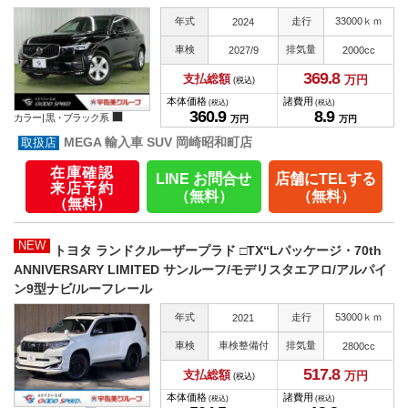
年式
走行
33000ｋｍ
2024
車検
排気量
2027/9
2000cc
369.
8
支払総額
万円
(税込)
本体価格
諸費用
(税込)
(税込)
360.
9
8.
9
カラー |
黒・ブラック系
万円
万円
MEGA 輸入車 SUV 岡崎昭和町店
在庫確認
LINE お問合せ
店舗にTELする
来店予約
（無料）
（無料）
（無料）
NEW
トヨタ ランドクルーザープラド □TX“Lパッケージ・70th
ANNIVERSARY LIMITED サンルーフ/モデリスタエアロ/アルパイ
ン9型ナビ/ルーフレール
年式
走行
53000ｋｍ
2021
車検
車検整備付
排気量
2800cc
517.
8
支払総額
万円
(税込)
本体価格
諸費用
(税込)
(税込)