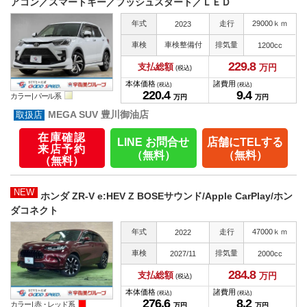
アコン／スマートキー／プッシュスタート／ＬＥＤ
年式
走行
29000ｋｍ
2023
車検
車検整備付
排気量
1200cc
229.
8
支払総額
万円
(税込)
本体価格
諸費用
(税込)
(税込)
220.
4
9.
4
カラー |
パール系
万円
万円
MEGA SUV 豊川御油店
在庫確認
LINE お問合せ
店舗にTELする
来店予約
（無料）
（無料）
（無料）
NEW
ホンダ ZR-V e:HEV Z BOSEサウンド/Apple CarPlay/ホン
ダコネクト
年式
走行
47000ｋｍ
2022
車検
排気量
2027/11
2000cc
284.
8
支払総額
万円
(税込)
本体価格
諸費用
(税込)
(税込)
276.
6
8.
2
カラー |
赤・レッド系
万円
万円